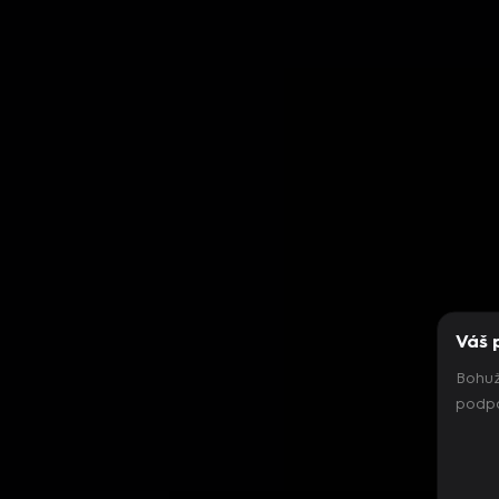
Váš 
Bohuž
podpo