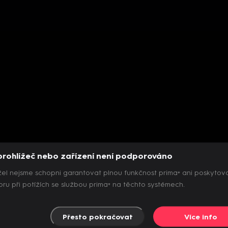
prohlížeč nebo zařízení není podporováno
el nejsme schopni garantovat plnou funkčnost prima+ ani poskytov
ru při potížích se službou prima+ na těchto systémech.
Přesto pokračovat
Více info