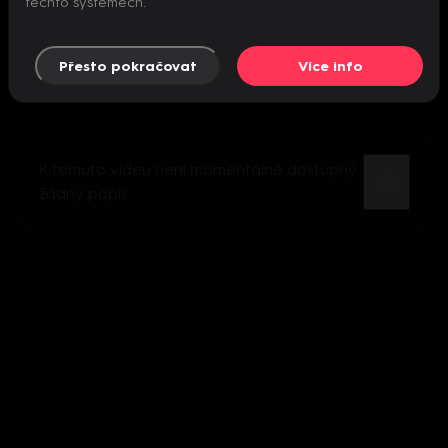
těchto systémech.
Přesto pokračovat
Více info
K tomuto videu není momentálně dostupný
žádný popis.