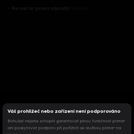
Receptář prima nápadů
Primulky
Váš prohlížeč nebo zařízení není podporováno
Bohužel nejsme schopni garantovat plnou funkčnost prima+
ani poskytovat podporu při potížích se službou prima+ na
Nepodařilo se inicializovat přehrávač