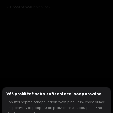
Prostřeno!
Princ Vítek
Váš prohlížeč nebo zařízení není podporováno
Bohužel nejsme schopni garantovat plnou funkčnost prima+
ani poskytovat podporu při potížích se službou prima+ na
Nepodařilo se inicializovat přehrávač