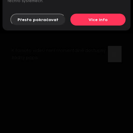
těchto systémech.
Přesto pokračovat
Více info
K tomuto videu není momentálně dostupný
žádný popis.