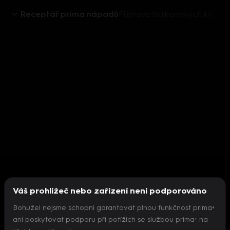
Receptář prima nápadů
Příprava balkonových květin na jaro
Váš prohlížeč nebo zařízení není podporováno
Bohužel nejsme schopni garantovat plnou funkčnost prima+
ani poskytovat podporu při potížích se službou prima+ na
Nepodařilo se inicializovat přehrávač