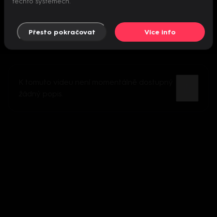
těchto systémech.
Přesto pokračovat
Více info
K tomuto videu není momentálně dostupný
žádný popis.