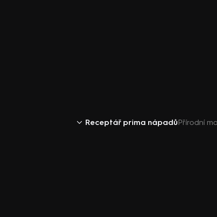
Receptář prima nápadů
Přírodní m