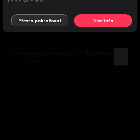
těchto systémech.
Přesto pokračovat
Více info
K tomuto videu není momentálně dostupný
žádný popis.