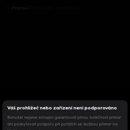
Přístav
Přístav (45) - upoutávka
Váš prohlížeč nebo zařízení není podporováno
Bohužel nejsme schopni garantovat plnou funkčnost prima+
ani poskytovat podporu při potížích se službou prima+ na
Nepodařilo se inicializovat přehrávač