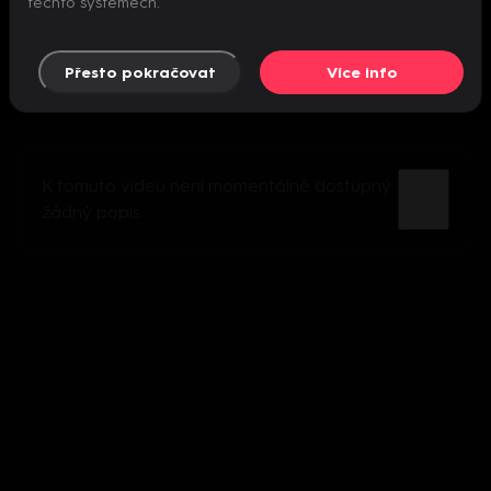
těchto systémech.
Přesto pokračovat
Více info
K tomuto videu není momentálně dostupný
žádný popis.