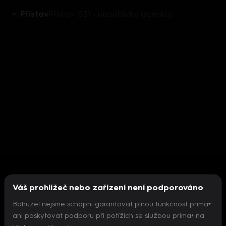
Přístav
Přístav (53) - upoutávka (scénka)
Váš prohlížeč nebo zařízení není podporováno
Bohužel nejsme schopni garantovat plnou funkčnost prima+
ani poskytovat podporu při potížích se službou prima+ na
Nepodařilo se inicializovat přehrávač