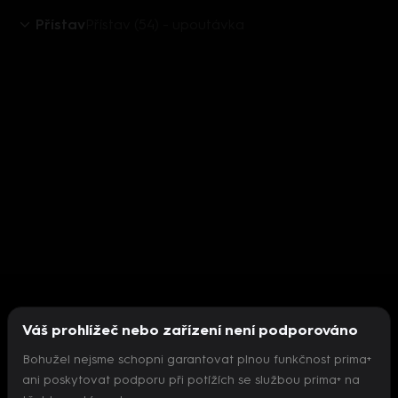
Přístav
Přístav (54) - upoutávka
Váš prohlížeč nebo zařízení není podporováno
Bohužel nejsme schopni garantovat plnou funkčnost prima+
ani poskytovat podporu při potížích se službou prima+ na
Nepodařilo se inicializovat přehrávač