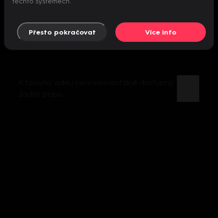
těchto systémech.
Přesto pokračovat
Více info
K tomuto videu není momentálně dostupný
žádný popis.