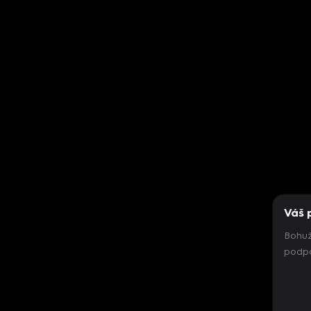
Váš 
Bohuž
podpo