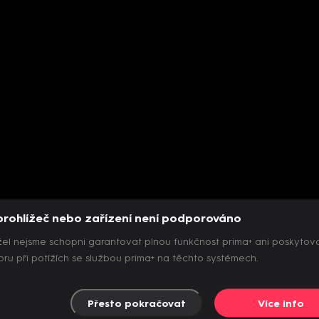
prohlížeč nebo zařízení není podporováno
el nejsme schopni garantovat plnou funkčnost prima+ ani poskytov
ru při potížích se službou prima+ na těchto systémech.
Přesto pokračovat
Více info