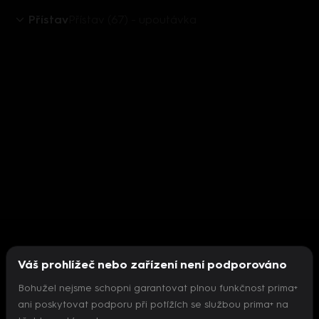
Přístav
Přístav (67) - upoutávka
Váš prohlížeč nebo zařízení není podporováno
Bohužel nejsme schopni garantovat plnou funkčnost prima+
ani poskytovat podporu při potížích se službou prima+ na
Nepodařilo se inicializovat přehrávač