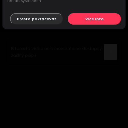
těchto systémech.
Přesto pokračovat
Více info
K tomuto videu není momentálně dostupný
žádný popis.