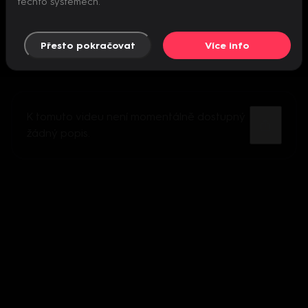
těchto systémech.
Přesto pokračovat
Více info
K tomuto videu není momentálně dostupný
žádný popis.