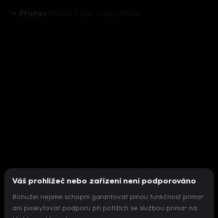
Přístav
Přístav II (22) - upoutávka
Váš prohlížeč nebo zařízení není podporováno
Bohužel nejsme schopni garantovat plnou funkčnost prima+
ani poskytovat podporu při potížích se službou prima+ na
Nepodařilo se inicializovat přehrávač