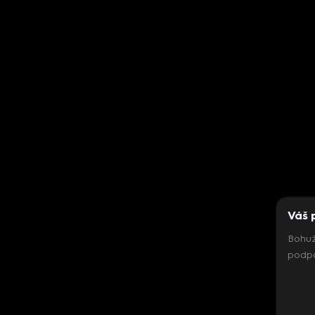
Váš 
Bohuž
podpo