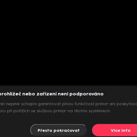
prohlížeč nebo zařízení není podporováno
el nejsme schopni garantovat plnou funkčnost prima+ ani poskytov
ru při potížích se službou prima+ na těchto systémech.
Přesto pokračovat
Více info