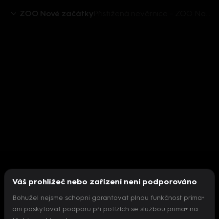
ZOO Nové začátky
Přistižená nevěrnice – ZOO Nové začátky (68)
Váš prohlížeč nebo zařízení není podporováno
Bohužel nejsme schopni garantovat plnou funkčnost prima+
ani poskytovat podporu při potížích se službou prima+ na
Nepodařilo se inicializovat přehrávač