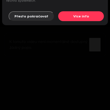
těchto systémech.
Přesto pokračovat
Více info
K tomuto videu není momentálně dostupný
žádný popis.