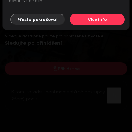
těchto systémech.
Přesto pokračovat
Více info
Video je dostupné pouze pro přihlášené uživatele.
Sledujte po přihlášení
Přihlásit se
K tomuto videu není momentálně dostupný
žádný popis.