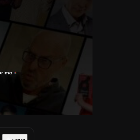
prima