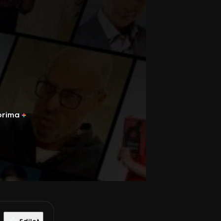
prima