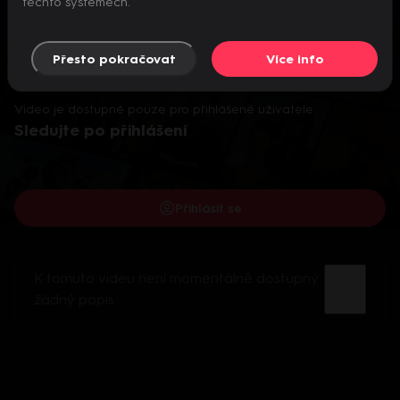
těchto systémech.
Přesto pokračovat
Více info
Video je dostupné pouze pro přihlášené uživatele.
Sledujte po přihlášení
Přihlásit se
K tomuto videu není momentálně dostupný
žádný popis.