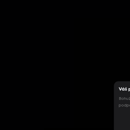
Váš 
Bohuž
podpo