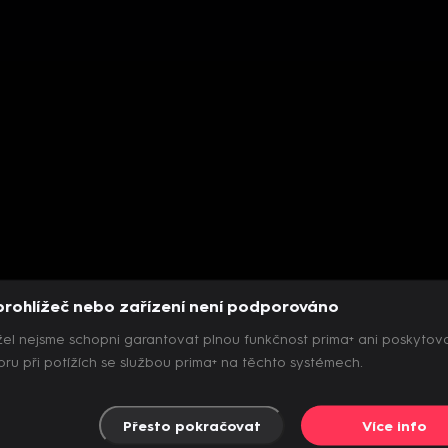
prohlížeč nebo zařízení není podporováno
el nejsme schopni garantovat plnou funkčnost prima+ ani poskytov
ru při potížích se službou prima+ na těchto systémech.
Přesto pokračovat
Více info