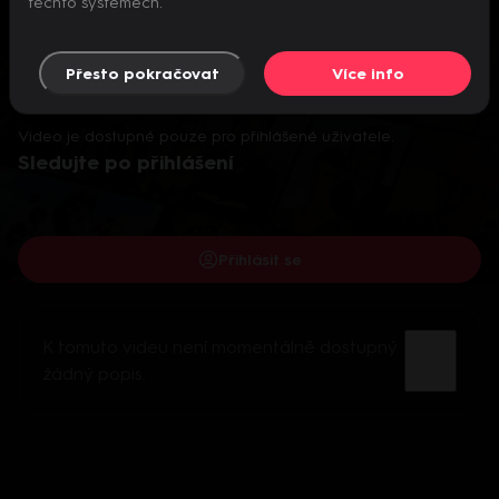
těchto systémech.
Přesto pokračovat
Více info
Video je dostupné pouze pro přihlášené uživatele.
Sledujte po přihlášení
Přihlásit se
K tomuto videu není momentálně dostupný
žádný popis.