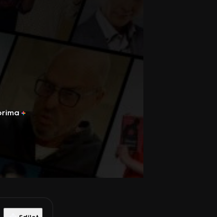
prima