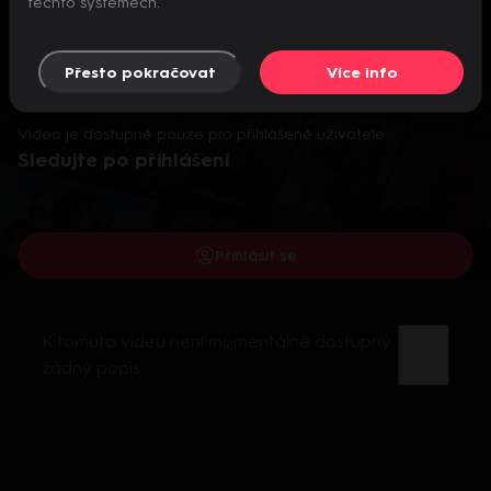
těchto systémech.
Přesto pokračovat
Více info
Video je dostupné pouze pro přihlášené uživatele.
Sledujte po přihlášení
Přihlásit se
K tomuto videu není momentálně dostupný
žádný popis.