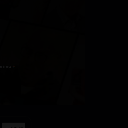
prima