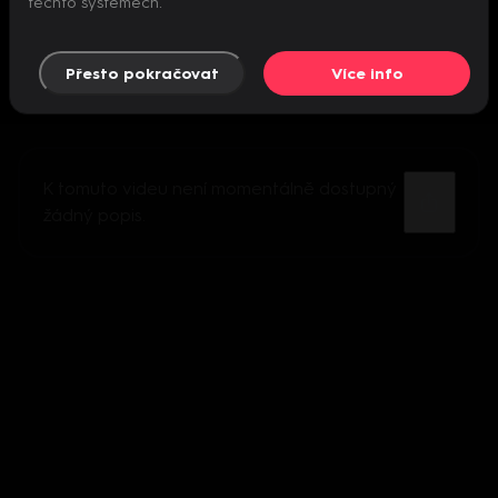
těchto systémech.
Přesto pokračovat
Více info
K tomuto videu není momentálně dostupný
žádný popis.