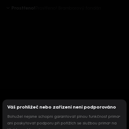
Prostřeno!
Prostřeno! Bramborový fondán
Váš prohlížeč nebo zařízení není podporováno
Bohužel nejsme schopni garantovat plnou funkčnost prima+
ani poskytovat podporu při potížích se službou prima+ na
Nepodařilo se inicializovat přehrávač