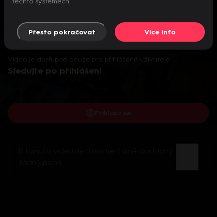
těchto systémech.
Přesto pokračovat
Více info
Video je dostupné pouze pro přihlášené uživatele.
Sledujte po přihlášení
Přihlásit se
K tomuto videu není momentálně dostupný
žádný popis.