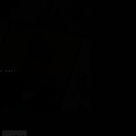
prima