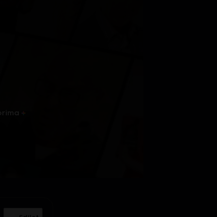
prima