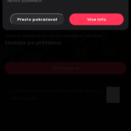
těchto systémech.
Přesto pokračovat
Více info
Video je dostupné pouze pro přihlášené uživatele.
Sledujte po přihlášení
Přihlásit se
K tomuto videu není momentálně dostupný
žádný popis.