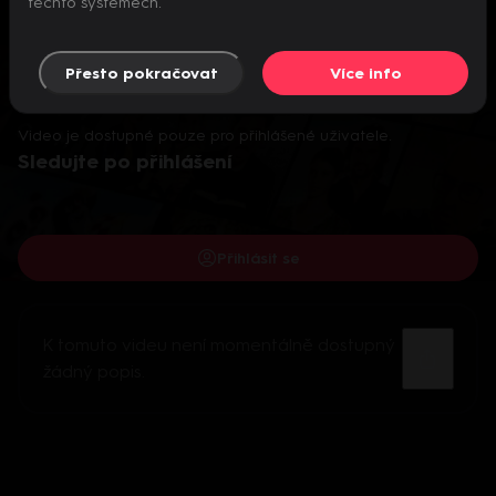
těchto systémech.
Přesto pokračovat
Více info
Video je dostupné pouze pro přihlášené uživatele.
Sledujte po přihlášení
Přihlásit se
K tomuto videu není momentálně dostupný
žádný popis.