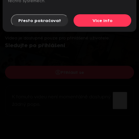
těchto systémech.
Přesto pokračovat
Více info
Video je dostupné pouze pro přihlášené uživatele.
Sledujte po přihlášení
Přihlásit se
K tomuto videu není momentálně dostupný
žádný popis.