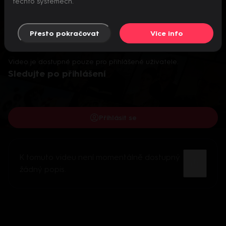
těchto systémech.
Přesto pokračovat
Více info
Video je dostupné pouze pro přihlášené uživatele.
Sledujte po přihlášení
Přihlásit se
K tomuto videu není momentálně dostupný
žádný popis.