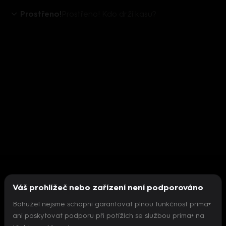
Prostřeno!
Prostřeno! Kdo drží kasu?
Váš prohlížeč nebo zařízení není podporováno
Bohužel nejsme schopni garantovat plnou funkčnost prima+
ani poskytovat podporu při potížích se službou prima+ na
Nepodařilo se inicializovat přehrávač