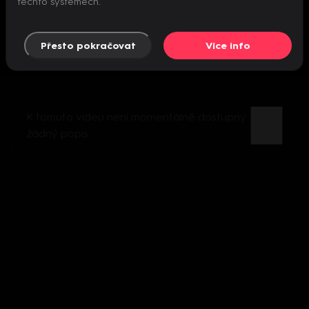
těchto systémech.
Přesto pokračovat
Více info
K tomuto videu není momentálně dostupný
žádný popis.