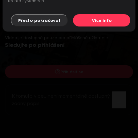
těchto systémech.
Přesto pokračovat
Více info
Video je dostupné pouze pro přihlášené uživatele.
Sledujte po přihlášení
Přihlásit se
K tomuto videu není momentálně dostupný
žádný popis.