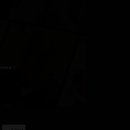
prima