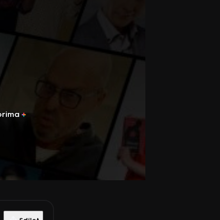
prima