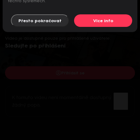
těchto systémech.
Přesto pokračovat
Více info
Video je dostupné pouze pro přihlášené uživatele.
Sledujte po přihlášení
Přihlásit se
K tomuto videu není momentálně dostupný
žádný popis.