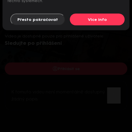
těchto systémech.
Přesto pokračovat
Více info
Video je dostupné pouze pro přihlášené uživatele.
Sledujte po přihlášení
Přihlásit se
K tomuto videu není momentálně dostupný
žádný popis.