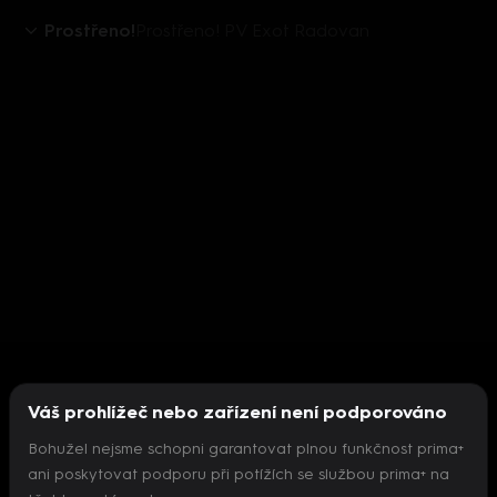
Prostřeno!
Prostřeno! PV Exot Radovan
Váš prohlížeč nebo zařízení není podporováno
Bohužel nejsme schopni garantovat plnou funkčnost prima+
ani poskytovat podporu při potížích se službou prima+ na
Nepodařilo se inicializovat přehrávač