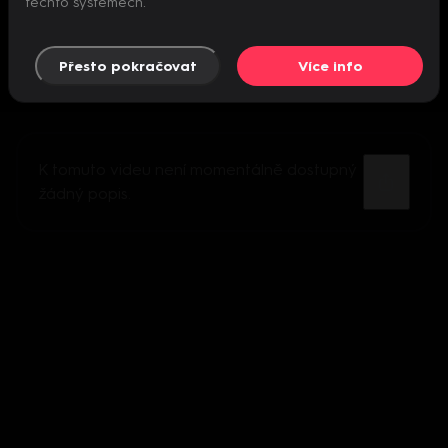
těchto systémech.
Přesto pokračovat
Více info
K tomuto videu není momentálně dostupný
žádný popis.