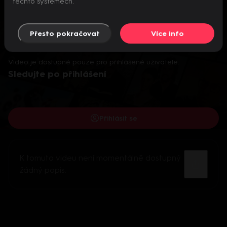
těchto systémech.
Přesto pokračovat
Více info
Video je dostupné pouze pro přihlášené uživatele.
Sledujte po přihlášení
Přihlásit se
K tomuto videu není momentálně dostupný
žádný popis.