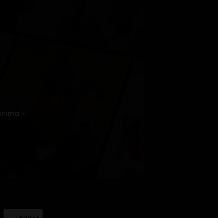
prima