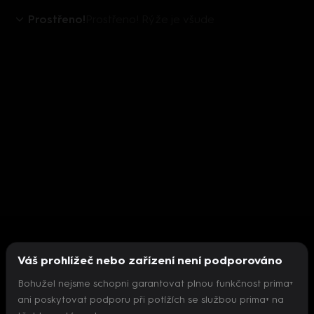
Prostřeno!
Prostřeno! Rýže je všude
Váš prohlížeč nebo zařízení není podporováno
Bohužel nejsme schopni garantovat plnou funkčnost prima+
ani poskytovat podporu při potížích se službou prima+ na
Nepodařilo se inicializovat přehrávač