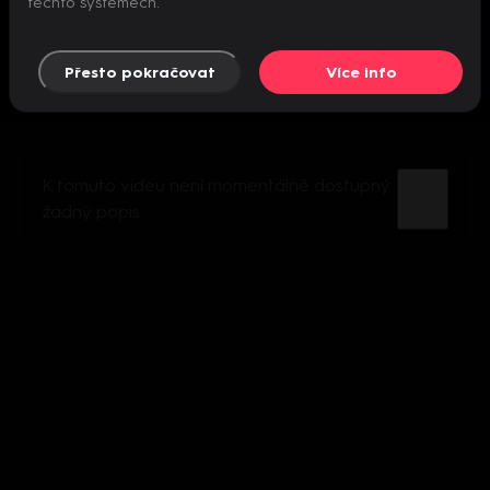
těchto systémech.
Přesto pokračovat
Více info
K tomuto videu není momentálně dostupný
žádný popis.