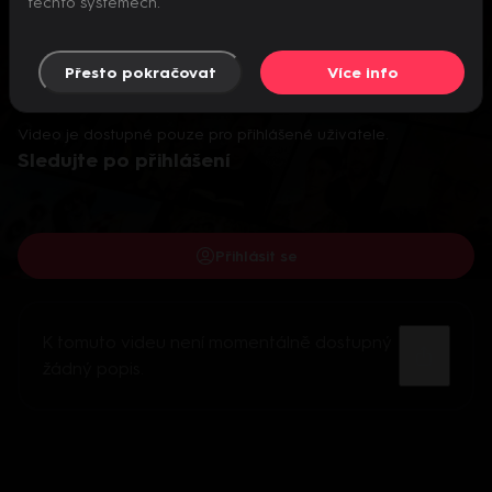
těchto systémech.
Přesto pokračovat
Více info
Video je dostupné pouze pro přihlášené uživatele.
Sledujte po přihlášení
Přihlásit se
K tomuto videu není momentálně dostupný
žádný popis.