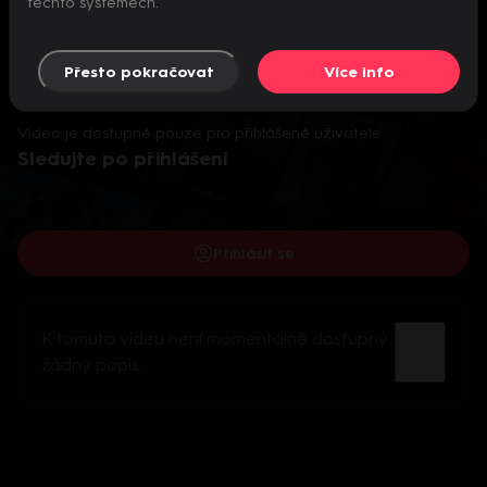
těchto systémech.
Přesto pokračovat
Více info
Video je dostupné pouze pro přihlášené uživatele.
Sledujte po přihlášení
Přihlásit se
K tomuto videu není momentálně dostupný
žádný popis.