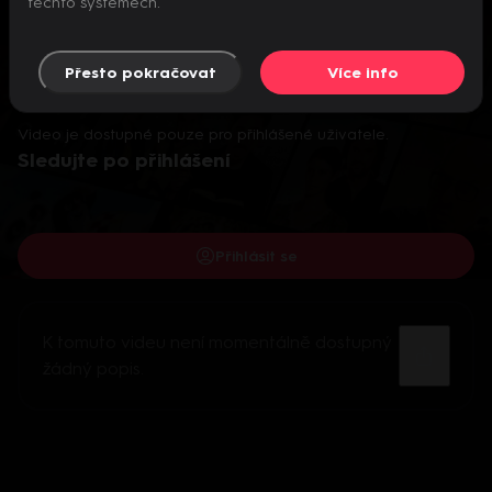
těchto systémech.
Přesto pokračovat
Více info
Video je dostupné pouze pro přihlášené uživatele.
Sledujte po přihlášení
Přihlásit se
K tomuto videu není momentálně dostupný
žádný popis.