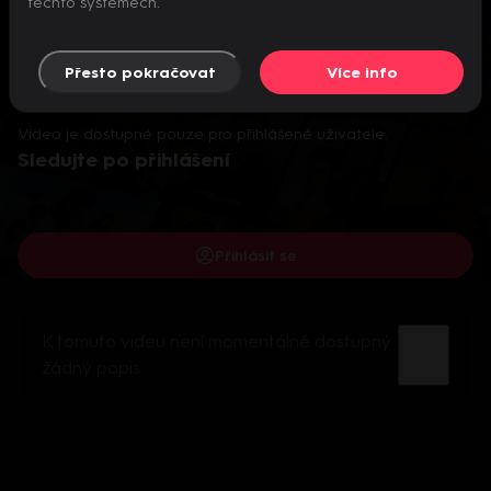
těchto systémech.
Přesto pokračovat
Více info
Video je dostupné pouze pro přihlášené uživatele.
Sledujte po přihlášení
Přihlásit se
K tomuto videu není momentálně dostupný
žádný popis.