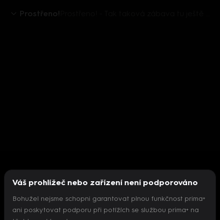
Prostřeno!
Prostřeno! - Tak taková zábava tu ještě nebyla
Váš prohlížeč nebo zařízení není podporováno
Bohužel nejsme schopni garantovat plnou funkčnost prima+
ani poskytovat podporu při potížích se službou prima+ na