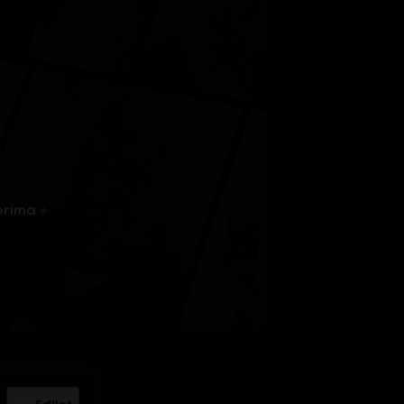
prima