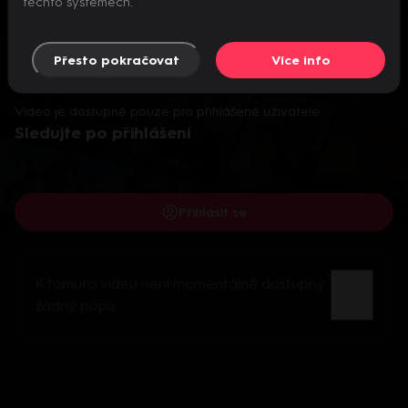
těchto systémech.
Přesto pokračovat
Více info
Video je dostupné pouze pro přihlášené uživatele.
Sledujte po přihlášení
Přihlásit se
K tomuto videu není momentálně dostupný
žádný popis.