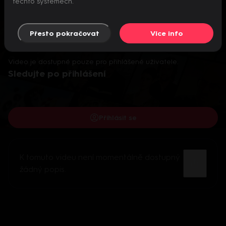
těchto systémech.
Přesto pokračovat
Více info
Video je dostupné pouze pro přihlášené uživatele.
Sledujte po přihlášení
Přihlásit se
K tomuto videu není momentálně dostupný
žádný popis.