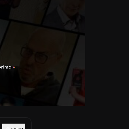
prima