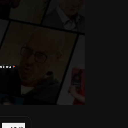
prima