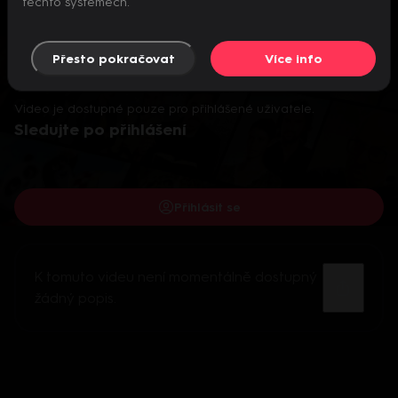
těchto systémech.
Přesto pokračovat
Více info
Video je dostupné pouze pro přihlášené uživatele.
Sledujte po přihlášení
Přihlásit se
K tomuto videu není momentálně dostupný
žádný popis.